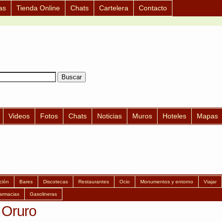
as
Tienda Online
Chats
Cartelera
Contacto
Videos
Fotos
Chats
Noticias
Muros
Hoteles
Mapas
ción
Bares
Discotecas
Restaurantes
Ocio
Monumentos y entorno
Viajar
armacias
Gasolineras
 Oruro