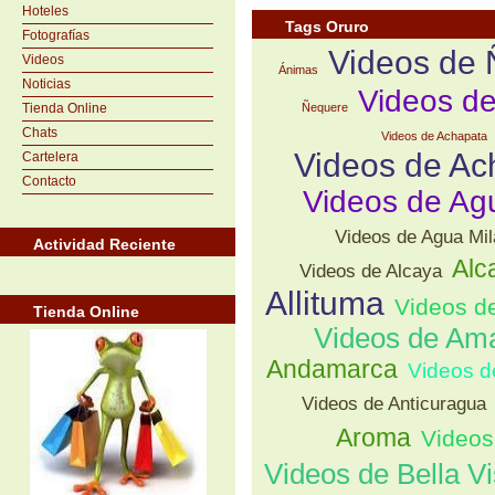
Hoteles
Tags Oruro
Fotografías
Videos de
Videos
Ánimas
Noticias
Videos d
Tienda Online
Ñequere
Chats
Videos de Achapata
Videos de Ac
Cartelera
Contacto
Videos de Ag
Videos de Agua Mil
Actividad Reciente
Alc
Videos de Alcaya
Allituma
Videos de
Tienda Online
Videos de Am
Andamarca
Videos d
Videos de Anticuragua
Aroma
Videos
Videos de Bella Vi