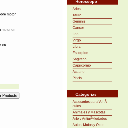
Horoscopo
Aries
obre motor
Tauro
Geminis
Cáncer
n motor en
Leo
Virgo
o en
Libra
Escorpion
Sagitario
Capricornio
Acuario
Piscis
Categorias
Accesorios para VehÃ­
culos
Animales y Mascotas
Arte y AntigÃ¼edades
Autos, Motos y Otros