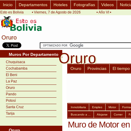
Inicio
Departamentos
Hoteles
Fotografías
Videos
Notici
Esto es Bolivia
• Viernes, 7 de Agosto de 2026
• Año VI •
Oruro
Oruro
Oruro
Oruro
Muros Por Departamento
Chuquisaca
Oruro
Provincias
El tiempo
Cochabamba
El Beni
La Paz
Oruro
Pando
Potosí
Santa Cruz
Inmobiliaria
Empleo
Motor
Forma
Tarija
Buscando a ...
Alojarse
Comer
F
Muro de Motor en
Oruro