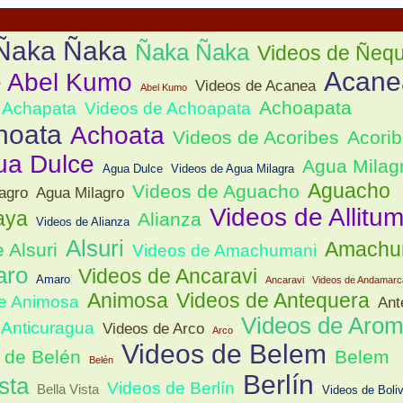
 Ñaka Ñaka
Ñaka Ñaka
Videos de Ñeq
Acane
e Abel Kumo
Videos de Acanea
Abel Kumo
Achoapata
Achapata
Videos de Achoapata
hoata
Achoata
Videos de Acoribes
Acori
ua Dulce
Agua Milag
Agua Dulce
Videos de Agua Milagra
Aguacho
Videos de Aguacho
agro
Agua Milagro
Videos de Allitu
aya
Alianza
Videos de Alianza
Alsuri
Amachu
 Alsuri
Videos de Amachumani
aro
Videos de Ancaravi
Amaro
Ancaravi
Videos de Andamarc
Animosa
Videos de Antequera
e Animosa
Ant
Videos de Aro
Anticuragua
Videos de Arco
Arco
Videos de Belem
 de Belén
Belem
Belén
Berlín
sta
Videos de Berlín
Bella Vista
Videos de Boli