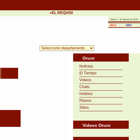
«EL REQUISITO DEL ÉXITO ES LA PRONTITUD EN 
Viernes, 7 de Agosto de 2026
MAX
MIN
Oruro
Noticias
El Tiempo
Videos
Chats
Hoteles
Planos
Sitios
Videos Oruro