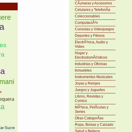
CÃ¡maras y Accesorios
Celulares y TelefonÃ­a
uere
Coleccionables
ComputaciÃ³n
a
Consolas y Videojuegos
Deportes y Fitness
ElectrÃ³nica, Audio y
bes
Video
ra
Hogar y
ElectrodomÃ©sticos
Industrias y Oficinas
ma
Inmuebles
Instrumentos Musicales
mani
Joyas y Relojes
Juegos y Juguetes
a
Libros, Revistas y
equera
Comics
ma
MÃºsica, PelÃ­culas y
Series
Otras CategorÃ­as
Ropa, Bolsas y Calzado
var-Sucre
Salud y Belleza