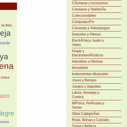
CÃ¡maras y Accesorios
Celulares y TelefonÃ­a
Coleccionables
ComputaciÃ³n
 de Añez
Consolas y Videojuegos
eja
Deportes y Fitness
ElectrÃ³nica, Audio y
Grande
Video
Hogar y
aya
ElectrodomÃ©sticos
Industrias y Oficinas
uena
Inmuebles
Instrumentos Musicales
a Dulce
Joyas y Relojes
Juegos y Juguetes
Libros, Revistas y
asto
Comics
MÃºsica, PelÃ­culas y
Series
legre
Otras CategorÃ­as
Ropa, Bolsas y Calzado
ierras
Salud y Belleza