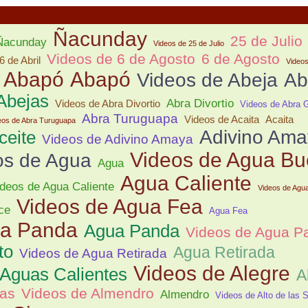
Ñacunday
25 de Julio
Ñacunday
Videos de 25 de Julio
Videos de 6 de Agosto
6 de Agosto
6 de Abril
Videos
e Abapó
Abapó
Videos de Abeja
Ab
Abejas
Abra Divortio
Videos de Abra Divortio
Videos de Abra 
Abra Turuguapa
Videos de Acaita
Acaita
eos de Abra Turuguapa
Adivino Am
ceite
Videos de Adivino Amaya
Videos de Agua B
os de Agua
Agua
Agua Caliente
deos de Agua Caliente
Videos de Agu
Videos de Agua Fea
ce
Agua Fea
ua Panda
Agua Panda
Videos de Agua P
to
Agua Retirada
Videos de Agua Retirada
Videos de Alegre
Aguas Calientes
A
as
Videos de Almendro
Almendro
Videos de Alto de las S