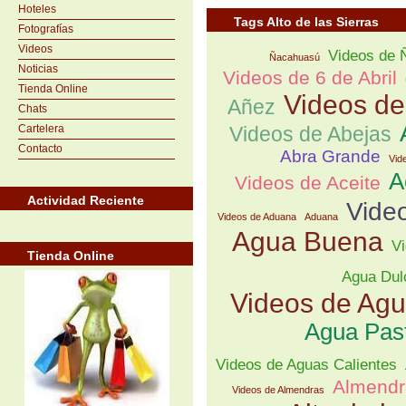
Hoteles
Tags Alto de las Sierras
Fotografías
Videos
Videos de 
Ñacahuasú
Noticias
Videos de 6 de Abril
Tienda Online
Videos d
Añez
Chats
Cartelera
Videos de Abejas
Contacto
Abra Grande
Vid
A
Videos de Aceite
Actividad Reciente
Vide
Videos de Aduana
Aduana
Agua Buena
Vi
Tienda Online
Agua Dul
Videos de Ag
Agua Pas
Videos de Aguas Calientes
Almendr
Videos de Almendras