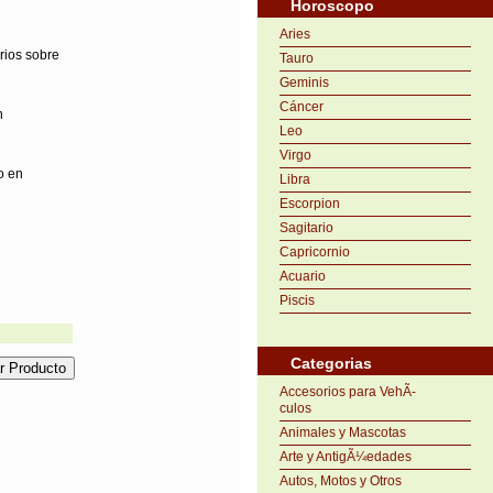
Horoscopo
Aries
rios sobre
Tauro
Geminis
Cáncer
n
Leo
Virgo
o en
Libra
Escorpion
Sagitario
Capricornio
Acuario
Piscis
Categorias
Accesorios para VehÃ­
culos
Animales y Mascotas
Arte y AntigÃ¼edades
Autos, Motos y Otros