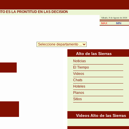
ITO ES LA PRONTITUD EN LAS DECISIONES.»
•
José Ortega y Gasset (1883-195
Sábado, 8 de Agosto de 2026
MAX
MIN
Alto de las Sierras
Noticias
El Tiempo
Videos
Chats
Hoteles
Planos
Sitios
Videos Alto de las Sierras