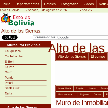
Inicio
Departamentos
Hoteles
Fotografías
Videos
Notici
Esto es Bolivia
• Sábado, 8 de Agosto de 2026
• Año VI •
Alto de las Sierras
Alto de las Sierras
Alto de las
Alto de las
Muros Por Provincia
Chuquisaca
Alto de las Sierras
El tiempo
Cochabamba
El Beni
La Paz
Oruro
Pando
Potosí
Santa Cruz
Inmobiliaria
Empleo
Motor
Forma
Tarija
Buscando a ...
Alojarse
Comer
F
Muro de Inmobiliar
Alto de las Sierras