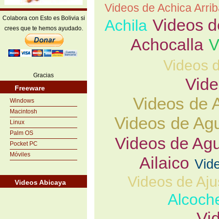
Videos de Achica Arri
Colabora con Esto es Bolivia si
Videos d
Achila
crees que te hemos ayudado.
Achocalla
V
Videos 
Gracias
Vide
Freeware
Videos de 
Windows
Macintosh
Videos de Ag
Linux
Palm OS
Videos de Agu
Pocket PC
Móviles
Ailaico
Vid
Videos de Aju
Videos Abicaya
Alcoch
Vi